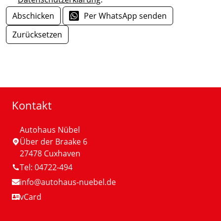
Abschicken
Per WhatsApp senden
Zurücksetzen
Kontakt
Autohaus Nübel
Über der Braake 6
27478 Cuxhaven
Tel: 04722-494
info
@autohaus-nuebel.de
vCard